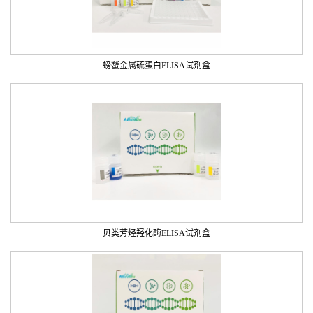
螃蟹金属硫蛋白ELISA试剂盒
贝类芳烃羟化酶ELISA试剂盒